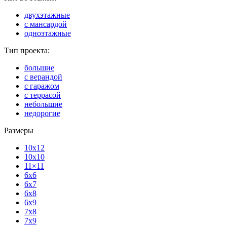
двухэтажные
с мансардой
одноэтажные
Тип проекта:
большие
с верандой
с гаражом
с террасой
небольшие
недорогие
Размеры
10x12
10x10
11×11
6x6
6x7
6x8
6x9
7x8
7x9