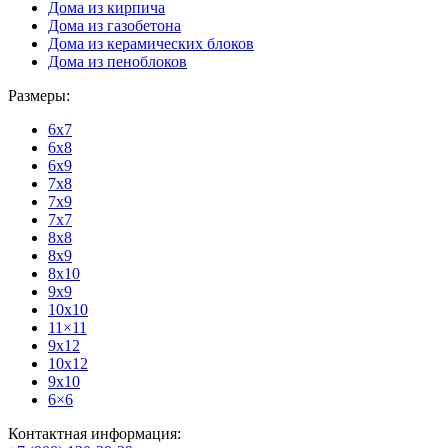
Дома из кирпича
Дома из газобетона
Дома из керамических блоков
Дома из пеноблоков
Размеры:
6x7
6x8
6x9
7x8
7x9
7x7
8x8
8x9
8x10
9x9
10x10
11×11
9x12
10x12
9x10
6×6
Контактная информация: