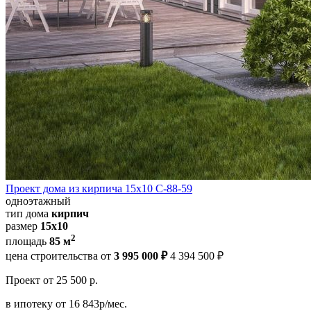
Проект дома из кирпича 15x10 С-88-59
одноэтажный
тип дома
кирпич
размер
15x10
2
площадь
85 м
цена строительства от
3 995 000 ₽
4 394 500 ₽
Проект
от 25 500 р.
в ипотеку
от 16 843р/мес.