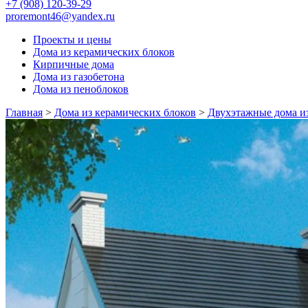
+7 (908) 120-39-29
proremont46@yandex.ru
Проекты и цены
Дома из керамических блоков
Кирпичные дома
Дома из газобетона
Дома из пеноблоков
Главная
>
Дома из керамических блоков
>
Двухэтажные дома и