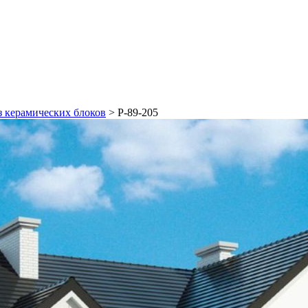
з керамических блоков
>
Р-89-205