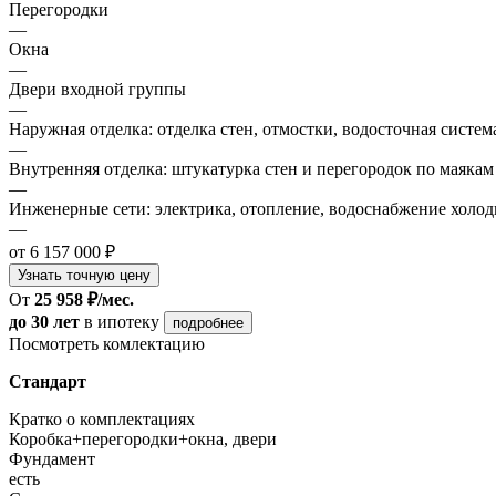
Перегородки
—
Окна
—
Двери входной группы
—
Наружная отделка: отделка стен, отмостки, водосточная систем
—
Внутренняя отделка: штукатурка стен и перегородок по маякам
—
Инженерные сети: электрика, отопление, водоснабжение холодн
—
от 6 157 000 ₽
Узнать точную цену
От
25 958 ₽/мес.
до 30 лет
в ипотеку
подробнее
Посмотреть комлектацию
Стандарт
Кратко о комплектациях
Коробка+перегородки+окна, двери
Фундамент
есть