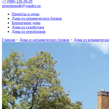
+7 (908) 120-39-29
proremont46@yandex.ru
Проекты и цены
Дома из керамических блоков
Кирпичные дома
Дома из газобетона
Дома из пеноблоков
Главная
>
Дома из керамических блоков
>
Дома из керамически