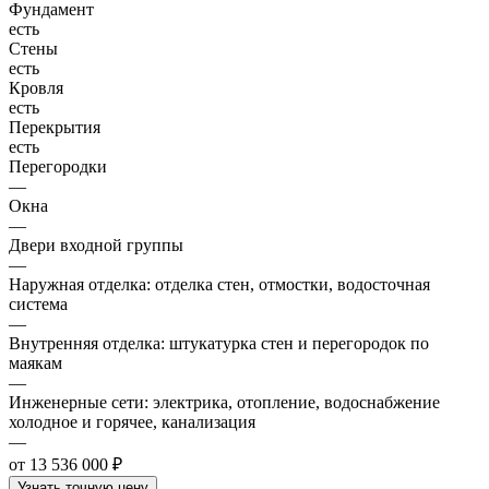
Фундамент
есть
Стены
есть
Кровля
есть
Перекрытия
есть
Перегородки
—
Окна
—
Двери входной группы
—
Наружная отделка: отделка стен, отмостки, водосточная
система
—
Внутренняя отделка: штукатурка стен и перегородок по
маякам
—
Инженерные сети: электрика, отопление, водоснабжение
холодное и горячее, канализация
—
от 13 536 000 ₽
Узнать точную цену