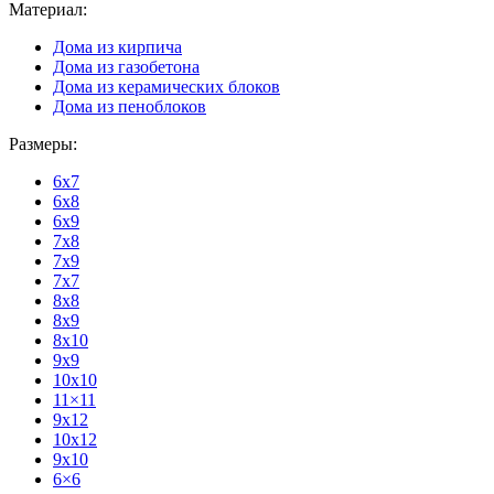
Материал:
Дома из кирпича
Дома из газобетона
Дома из керамических блоков
Дома из пеноблоков
Размеры:
6x7
6x8
6x9
7x8
7x9
7x7
8x8
8x9
8x10
9x9
10x10
11×11
9x12
10x12
9x10
6×6