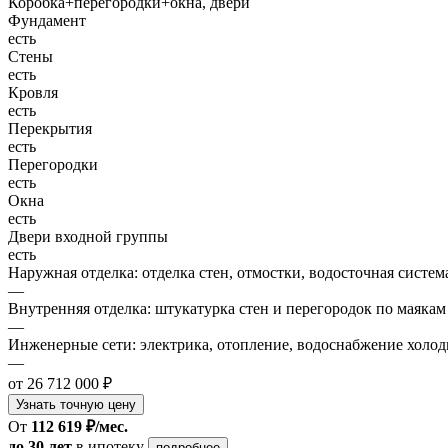
Коробка+перегородки+окна, двери
Фундамент
есть
Стены
есть
Кровля
есть
Перекрытия
есть
Перегородки
есть
Окна
есть
Двери входной группы
есть
Наружная отделка: отделка стен, отмостки, водосточная систем
—
Внутренняя отделка: штукатурка стен и перегородок по маякам
—
Инженерные сети: электрика, отопление, водоснабжение холодн
—
от 26 712 000 ₽
Узнать точную цену
От
112 619 ₽/мес.
до 30 лет
в ипотеку
подробнее