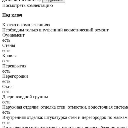
Посмотреть комлектацию
Под ключ
Кратко о комплектациях
Необходим только внутренний косметический ремонт
Фундамент
есть
Стены
есть
Кровля
есть
Перекрытия
есть
Перегородки
есть
Окна
есть
Двери входной группы
есть
Наружная отделка: отделка стен, отмостки, водосточная систем
есть
Внутренняя отделка: штукатурка стен и перегородок по маякам
есть
Инженерные сети: электрика, отопление, водоснабжение холодн