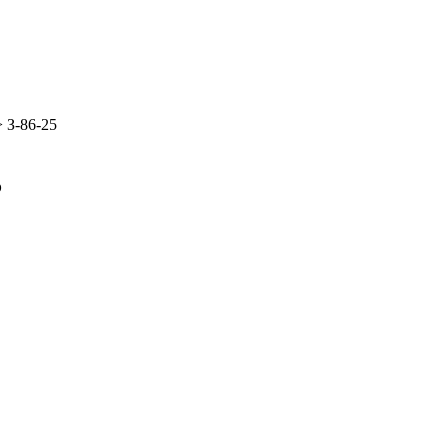
>
З-86-25
5