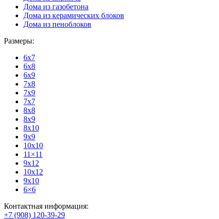
Дома из газобетона
Дома из керамических блоков
Дома из пеноблоков
Размеры:
6x7
6x8
6x9
7x8
7x9
7x7
8x8
8x9
8x10
9x9
10x10
11×11
9x12
10x12
9x10
6×6
Контактная информация:
+7 (908) 120-39-29