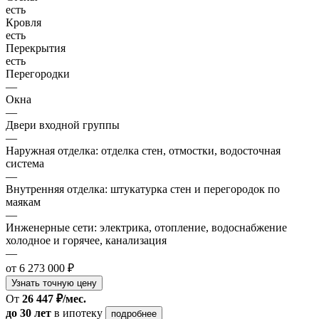
есть
Кровля
есть
Перекрытия
есть
Перегородки
—
Окна
—
Двери входной группы
—
Наружная отделка: отделка стен, отмостки, водосточная
система
—
Внутренняя отделка: штукатурка стен и перегородок по
маякам
—
Инженерные сети: электрика, отопление, водоснабжение
холодное и горячее, канализация
—
от 6 273 000 ₽
Узнать точную цену
От
26 447 ₽/мес.
до 30 лет
в ипотеку
подробнее