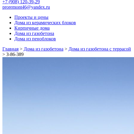
+7 (908) 120-39-29
proremont46@yandex.ru
Проекты и цены
Дома из керамических блоков
Кирпичные дома
Дома из газобетона
Дома из пеноблоков
Главная
>
Дома из газобетона
>
Дома из газобетона с террасой
>
З-86-389