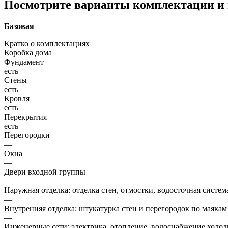
Посмотрите варианты комплектации и в
Базовая
Кратко о комплектациях
Коробка дома
Фундамент
есть
Стены
есть
Кровля
есть
Перекрытия
есть
Перегородки
—
Окна
—
Двери входной группы
—
Наружная отделка: отделка стен, отмостки, водосточная систем
—
Внутренняя отделка: штукатурка стен и перегородок по маякам
—
Инженерные сети: электрика, отопление, водоснабжение холодн