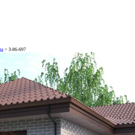
на
>
З-86-697