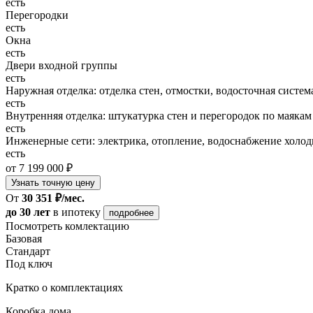
есть
Перегородки
есть
Окна
есть
Двери входной группы
есть
Наружная отделка: отделка стен, отмостки, водосточная систем
есть
Внутренняя отделка: штукатурка стен и перегородок по маякам
есть
Инженерные сети: электрика, отопление, водоснабжение холодн
есть
от 7 199 000 ₽
Узнать точную цену
От
30 351 ₽/мес.
до 30 лет
в ипотеку
подробнее
Посмотреть комлектацию
Базовая
Стандарт
Под ключ
Кратко о комплектациях
Коробка дома