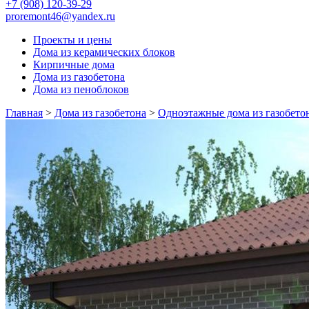
+7 (908) 120-39-29
proremont46@yandex.ru
Проекты и цены
Дома из керамических блоков
Кирпичные дома
Дома из газобетона
Дома из пеноблоков
Главная
>
Дома из газобетона
>
Одноэтажные дома из газобето