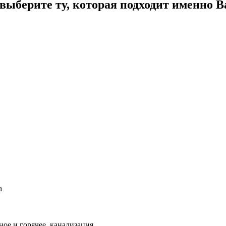
ыберите ту, которая подходит именно В
а
ое и горячее, канализация