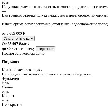
есть
Наружная отделка: отделка стен, отмостки, водосточная систем
—
Внутренняя отделка: штукатурка стен и перегородок по маякам
—
Инженерные сети: электрика, отопление, водоснабжение холодн
—
от 6 095 000 ₽
Узнать точную цену
От
25 697 ₽/мес.
до 30 лет
в ипотеку
подробнее
Посмотреть комлектацию
Под ключ
Кратко о комплектациях
Необходим только внутренний косметический ремонт
Фундамент
есть
Стены
есть
Кровля
есть
Перекрытия