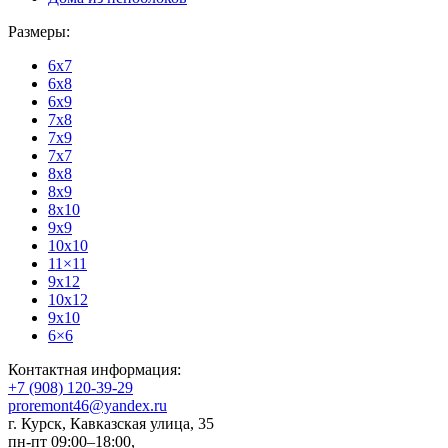
Размеры:
6x7
6x8
6x9
7x8
7x9
7x7
8x8
8x9
8x10
9x9
10x10
11×11
9x12
10x12
9x10
6×6
Контактная информация:
+7 (908) 120-39-29
proremont46@yandex.ru
г. Курск
,
Кавказская улица, 35
пн-пт 09:00–18:00,