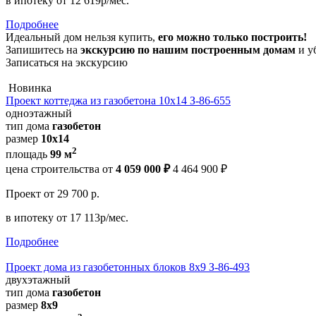
в ипотеку
от 12 619р/мес.
Подробнее
Идеальный дом нельзя купить,
его можно только построить!
Запишитесь на
экскурсию по нашим построенным домам
и у
Записаться на экскурсию
Новинка
Проект коттеджа из газобетона 10х14 З-86-655
одноэтажный
тип дома
газобетон
размер
10x14
2
площадь
99 м
цена строительства от
4 059 000 ₽
4 464 900 ₽
Проект
от 29 700 р.
в ипотеку
от 17 113р/мес.
Подробнее
Проект дома из газобетонных блоков 8х9 З-86-493
двухэтажный
тип дома
газобетон
размер
8х9