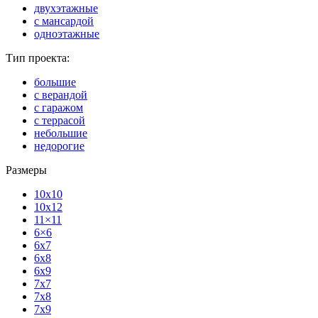
двухэтажные
с мансардой
одноэтажные
Тип проекта:
большие
с верандой
с гаражом
с террасой
небольшие
недорогие
Размеры
10x10
10x12
11×11
6×6
6x7
6x8
6x9
7x7
7x8
7x9