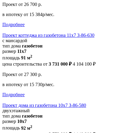
Проект
от 26 700 р.
в ипотеку
от 15 384р/мес.
Подробнее
Проект коттеджа из газобетона 11х7 З-86-630
с мансардой
тип дома
газобетон
размер
11x7
2
площадь
91 м
цена строительства от
3 731 000 ₽
4 104 100 ₽
Проект
от 27 300 р.
в ипотеку
от 15 730р/мес.
Подробнее
Проект дома из газобетона 10х7 З-86-580
двухэтажный
тип дома
газобетон
размер
10х7
2
площадь
92 м