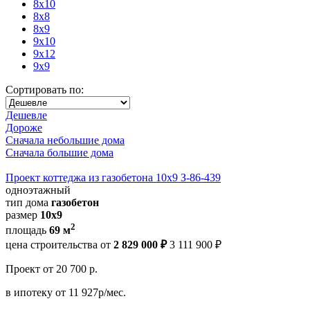
8x10
8x8
8x9
9x10
9x12
9x9
Сортировать по:
Дешевле
Дороже
Сначала небольшие дома
Сначала большие дома
Проект коттеджа из газобетона 10х9 З-86-439
одноэтажный
тип дома
газобетон
размер
10х9
2
площадь
69 м
цена строительства от
2 829 000 ₽
3 111 900 ₽
Проект
от 20 700 р.
в ипотеку
от 11 927р/мес.