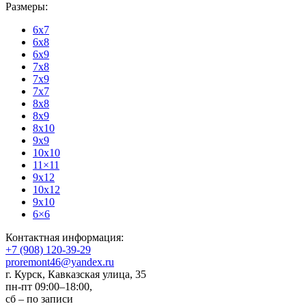
Размеры:
6x7
6x8
6x9
7x8
7x9
7x7
8x8
8x9
8x10
9x9
10x10
11×11
9x12
10x12
9x10
6×6
Контактная информация:
+7 (908) 120-39-29
proremont46@yandex.ru
г. Курск
,
Кавказская улица, 35
пн-пт 09:00–18:00,
сб – по записи