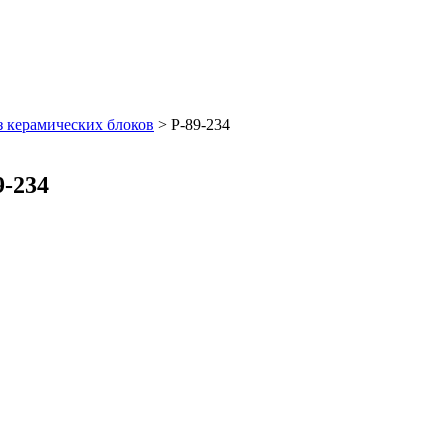
з керамических блоков
>
Р-89-234
9-234