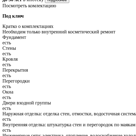
Посмотреть комлектацию
Под ключ
Кратко о комплектациях
Необходим только внутренний косметический ремонт
Фундамент
есть
Стены
есть
Кровля
есть
Перекрытия
есть
Перегородки
есть
Окна
есть
Двери входной группы
есть
Наружная отделка: отделка стен, отмостки, водосточная систем
есть
Внутренняя отделка: штукатурка стен и перегородок по маякам
есть
Инженерные сети: электрика, отопление, водоснабжение холодн