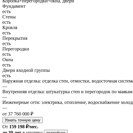
Коробка+перегородки+окна, двери
Фундамент
есть
Стены
есть
Кровля
есть
Перекрытия
есть
Перегородки
есть
Окна
есть
Двери входной группы
есть
Наружная отделка: отделка стен, отмостки, водосточная систем
—
Внутренняя отделка: штукатурка стен и перегородок по маякам
—
Инженерные сети: электрика, отопление, водоснабжение холодн
—
от 37 760 000 ₽
Узнать точную цену
От
159 198 ₽/мес.
до 30 лет
в ипотеку
подробнее