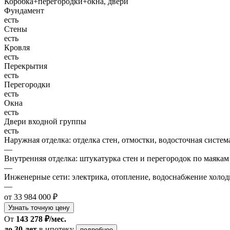
Коробка+перегородки+окна, двери
Фундамент
есть
Стены
есть
Кровля
есть
Перекрытия
есть
Перегородки
есть
Окна
есть
Двери входной группы
есть
Наружная отделка: отделка стен, отмостки, водосточная систем
—
Внутренняя отделка: штукатурка стен и перегородок по маякам
—
Инженерные сети: электрика, отопление, водоснабжение холодн
—
от 33 984 000 ₽
Узнать точную цену
От
143 278 ₽/мес.
до 30 лет
в ипотеку
подробнее