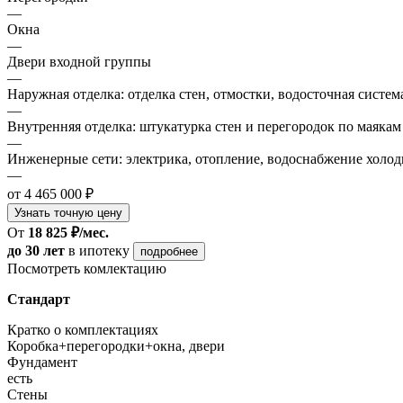
—
Окна
—
Двери входной группы
—
Наружная отделка: отделка стен, отмостки, водосточная систем
—
Внутренняя отделка: штукатурка стен и перегородок по маякам
—
Инженерные сети: электрика, отопление, водоснабжение холодн
—
от 4 465 000 ₽
Узнать точную цену
От
18 825 ₽/мес.
до 30 лет
в ипотеку
подробнее
Посмотреть комлектацию
Стандарт
Кратко о комплектациях
Коробка+перегородки+окна, двери
Фундамент
есть
Стены