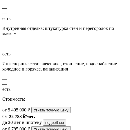
—
—
есть
Внутренняя отделка: штукатурка стен и перегородок по
маякам
—
—
есть
Инженерные сети: электрика, отопление, водоснабжение
холодное и горячее, канализация
—
—
есть
Стоимость:
от 5 405 000 ₽
Узнать точную цену
От
22 788 ₽/мес.
до 30 лет
в ипотеку
подробнее
от 6 785 000 ₽
Узнать точную цену