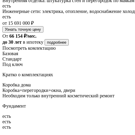
Внутренняя отделка: штукатурка стен и перегородок по маякам
есть
Инженерные сети: электрика, отопление, водоснабжение холодн
есть
от 15 691 000 ₽
Узнать точную цену
От
66 154 ₽/мес.
до 30 лет
в ипотеку
подробнее
Посмотреть комлектацию
Базовая
Стандарт
Под ключ
Кратко о комплектациях
Коробка дома
Коробка+перегородки+окна, двери
Необходим только внутренний косметический ремонт
Фундамент
есть
есть
есть