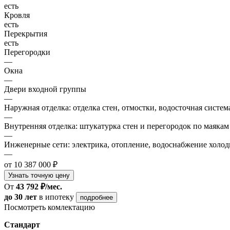
есть
Кровля
есть
Перекрытия
есть
Перегородки
—
Окна
—
Двери входной группы
—
Наружная отделка: отделка стен, отмостки, водосточная систем
—
Внутренняя отделка: штукатурка стен и перегородок по маякам
—
Инженерные сети: электрика, отопление, водоснабжение холодн
—
от 10 387 000 ₽
Узнать точную цену
От
43 792 ₽/мес.
до 30 лет
в ипотеку
подробнее
Посмотреть комлектацию
Стандарт