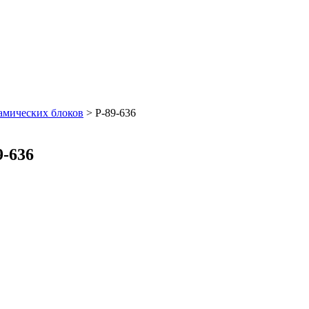
амических блоков
>
Р-89-636
9-636