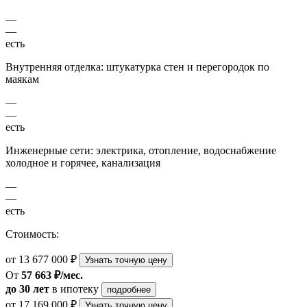
—
—
есть
Внутренняя отделка: штукатурка стен и перегородок по
маякам
—
—
есть
Инженерные сети: электрика, отопление, водоснабжение
холодное и горячее, канализация
—
—
есть
Стоимость:
от 13 677 000 ₽
Узнать точную цену
От
57 663 ₽/мес.
до 30 лет
в ипотеку
подробнее
от 17 169 000 ₽
Узнать точную цену