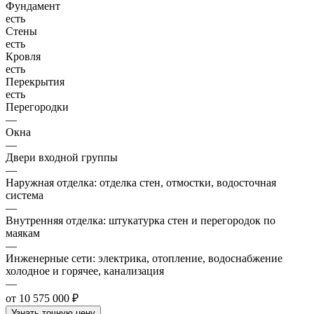
Фундамент
есть
Стены
есть
Кровля
есть
Перекрытия
есть
Перегородки
—
Окна
—
Двери входной группы
—
Наружная отделка: отделка стен, отмостки, водосточная
система
—
Внутренняя отделка: штукатурка стен и перегородок по
маякам
—
Инженерные сети: электрика, отопление, водоснабжение
холодное и горячее, канализация
—
от 10 575 000 ₽
Узнать точную цену