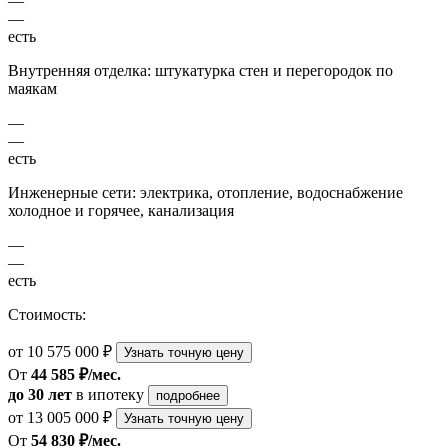
—
—
есть
Внутренняя отделка: штукатурка стен и перегородок по
маякам
—
—
есть
Инженерные сети: электрика, отопление, водоснабжение
холодное и горячее, канализация
—
—
есть
Стоимость:
от 10 575 000 ₽
Узнать точную цену
От
44 585 ₽/мес.
до 30 лет
в ипотеку
подробнее
от 13 005 000 ₽
Узнать точную цену
От
54 830 ₽/мес.