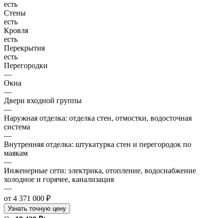
есть
Стены
есть
Кровля
есть
Перекрытия
есть
Перегородки
—
Окна
—
Двери входной группы
—
Наружная отделка: отделка стен, отмостки, водосточная
система
—
Внутренняя отделка: штукатурка стен и перегородок по
маякам
—
Инженерные сети: электрика, отопление, водоснабжение
холодное и горячее, канализация
—
от 4 371 000 ₽
Узнать точную цену