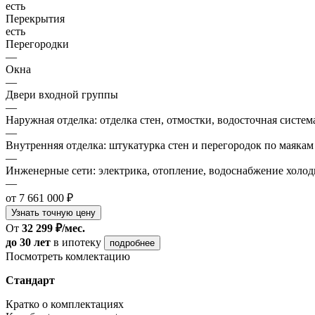
есть
Перекрытия
есть
Перегородки
—
Окна
—
Двери входной группы
—
Наружная отделка: отделка стен, отмостки, водосточная систем
—
Внутренняя отделка: штукатурка стен и перегородок по маякам
—
Инженерные сети: электрика, отопление, водоснабжение холодн
—
от 7 661 000 ₽
Узнать точную цену
От
32 299 ₽/мес.
до 30 лет
в ипотеку
подробнее
Посмотреть комлектацию
Стандарт
Кратко о комплектациях