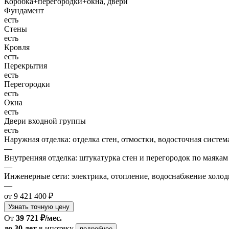
Коробка+перегородки+окна, двери
Фундамент
есть
Стены
есть
Кровля
есть
Перекрытия
есть
Перегородки
есть
Окна
есть
Двери входной группы
есть
Наружная отделка: отделка стен, отмостки, водосточная систем
—
Внутренняя отделка: штукатурка стен и перегородок по маякам
—
Инженерные сети: электрика, отопление, водоснабжение холодн
—
от 9 421 400 ₽
Узнать точную цену
От
39 721 ₽/мес.
до 30 лет
в ипотеку
подробнее