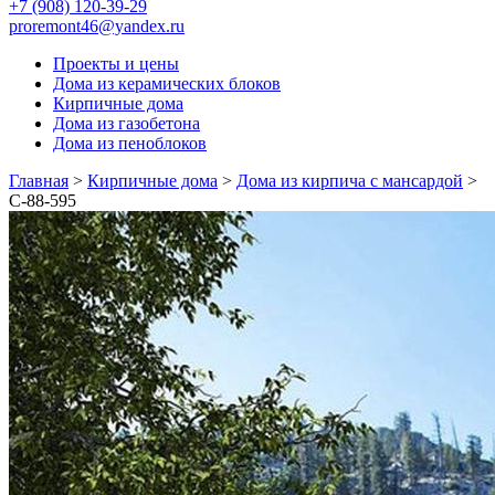
+7 (908) 120-39-29
proremont46@yandex.ru
Проекты и цены
Дома из керамических блоков
Кирпичные дома
Дома из газобетона
Дома из пеноблоков
Главная
>
Кирпичные дома
>
Дома из кирпича с мансардой
>
С-88-595