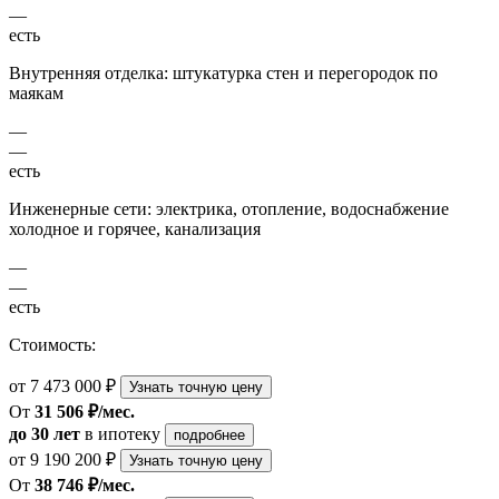
—
есть
Внутренняя отделка: штукатурка стен и перегородок по
маякам
—
—
есть
Инженерные сети: электрика, отопление, водоснабжение
холодное и горячее, канализация
—
—
есть
Стоимость:
от 7 473 000 ₽
Узнать точную цену
От
31 506 ₽/мес.
до 30 лет
в ипотеку
подробнее
от 9 190 200 ₽
Узнать точную цену
От
38 746 ₽/мес.