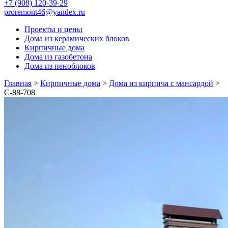
+7 (908) 120-39-29
proremont46@yandex.ru
Проекты и цены
Дома из керамических блоков
Кирпичные дома
Дома из газобетона
Дома из пеноблоков
Главная
>
Кирпичные дома
>
Дома из кирпича с мансардой
>
С-88-708