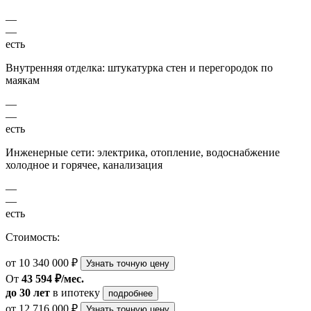
—
—
есть
Внутренняя отделка: штукатурка стен и перегородок по
маякам
—
—
есть
Инженерные сети: электрика, отопление, водоснабжение
холодное и горячее, канализация
—
—
есть
Стоимость:
от 10 340 000 ₽
Узнать точную цену
От
43 594 ₽/мес.
до 30 лет
в ипотеку
подробнее
от 12 716 000 ₽
Узнать точную цену