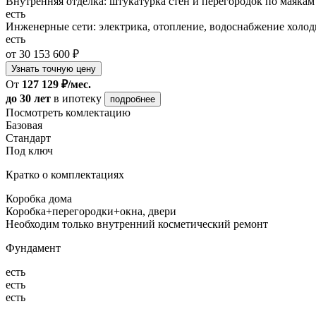
Внутренняя отделка: штукатурка стен и перегородок по маякам
есть
Инженерные сети: электрика, отопление, водоснабжение холодн
есть
от 30 153 600 ₽
Узнать точную цену
От
127 129 ₽/мес.
до 30 лет
в ипотеку
подробнее
Посмотреть комлектацию
Базовая
Стандарт
Под ключ
Кратко о комплектациях
Коробка дома
Коробка+перегородки+окна, двери
Необходим только внутренний косметический ремонт
Фундамент
есть
есть
есть