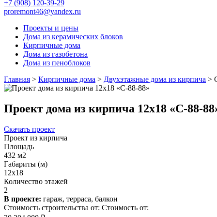
+7 (908) 120-39-29
proremont46@yandex.ru
Проекты и цены
Дома из керамических блоков
Кирпичные дома
Дома из газобетона
Дома из пеноблоков
Главная
>
Кирпичные дома
>
Двухэтажные дома из кирпича
>
Проект дома из кирпича 12x18 «С-88-88
Скачать проект
Проект из кирпича
Площадь
432 м2
Габариты (м)
12x18
Количество этажей
2
В проекте:
гараж, терраса, балкон
Стоимость строительства от:
Стоимость от: