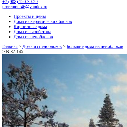
+7 (908) 120-39-29
proremont46@yandex.ru
Проекты и цены
Дома из керамических блоков
Кирпичные дома
Дома из газобетона
Дома из пеноблоков
Главная
>
Дома из пеноблоков
>
Большие дома из пеноблоков
>
В-87-145