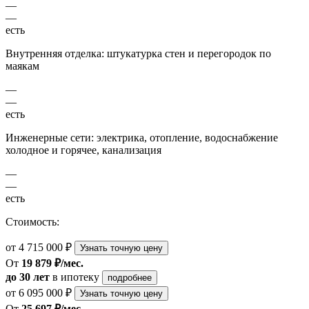
—
—
есть
Внутренняя отделка: штукатурка стен и перегородок по
маякам
—
—
есть
Инженерные сети: электрика, отопление, водоснабжение
холодное и горячее, канализация
—
—
есть
Стоимость:
от 4 715 000 ₽
Узнать точную цену
От
19 879 ₽/мес.
до 30 лет
в ипотеку
подробнее
от 6 095 000 ₽
Узнать точную цену
От
25 697 ₽/мес.