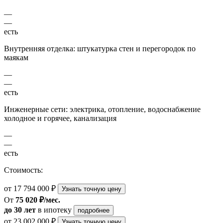
—
—
есть
Внутренняя отделка: штукатурка стен и перегородок по
маякам
—
—
есть
Инженерные сети: электрика, отопление, водоснабжение
холодное и горячее, канализация
—
—
есть
Стоимость:
от 17 794 000 ₽
Узнать точную цену
От
75 020 ₽/мес.
до 30 лет
в ипотеку
подробнее
от 23 002 000 ₽
Узнать точную цену