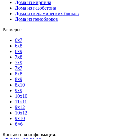
Дома из кирпича
Дома из газобетона
Дома из керамических блоков
Дома из пеноблоков
Размеры:
6x7
6x8
6x9
7x8
7x9
7x7
8x8
8x9
8x10
9x9
10x10
11×11
9x12
10x12
9x10
6×6
Контактная информация: