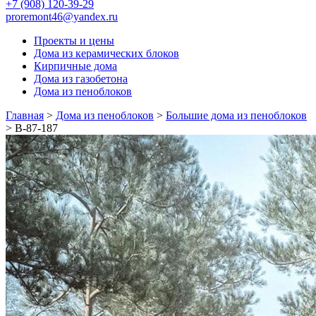
+7 (908) 120-39-29
proremont46@yandex.ru
Проекты и цены
Дома из керамических блоков
Кирпичные дома
Дома из газобетона
Дома из пеноблоков
Главная
>
Дома из пеноблоков
>
Большие дома из пеноблоков
>
В-87-187