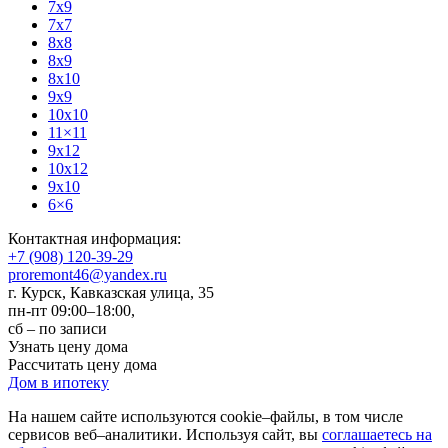
7x9
7x7
8x8
8x9
8x10
9x9
10x10
11×11
9x12
10x12
9x10
6×6
Контактная информация:
+7 (908) 120-39-29
proremont46@yandex.ru
г. Курск
,
Кавказская улица, 35
пн-пт 09:00–18:00,
сб – по записи
Узнать цену дома
Рассчитать цену дома
Дом в ипотеку
На нашем сайте используются cookie–файлы, в том числе
сервисов веб–аналитики. Используя сайт, вы
соглашаетесь на