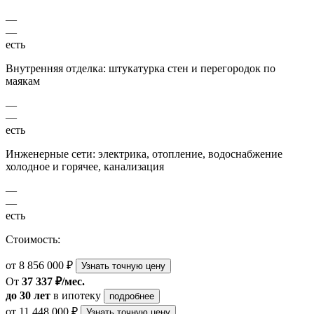
—
—
есть
Внутренняя отделка: штукатурка стен и перегородок по
маякам
—
—
есть
Инженерные сети: электрика, отопление, водоснабжение
холодное и горячее, канализация
—
—
есть
Стоимость:
от 8 856 000 ₽
Узнать точную цену
От
37 337 ₽/мес.
до 30 лет
в ипотеку
подробнее
от 11 448 000 ₽
Узнать точную цену