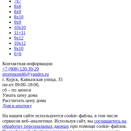
7x7
8x8
8x9
8x10
9x9
10x10
11×11
9x12
10x12
9x10
6×6
Контактная информация:
+7 (908) 120-39-29
proremont46@yandex.ru
г. Курск
,
Кавказская улица, 35
пн-пт 09:00–18:00,
сб – по записи
Узнать цену дома
Рассчитать цену дома
Дом в ипотеку
На нашем сайте используются cookie–файлы, в том числе
сервисов веб–аналитики. Используя сайт, вы
соглашаетесь на
обработку персональных данных
при помощи cookie–файлов.