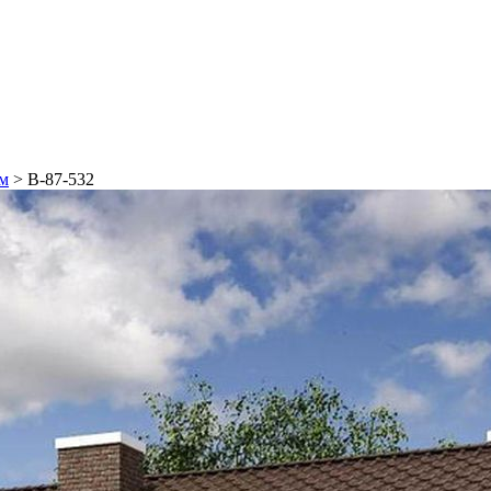
 м
>
В-87-532