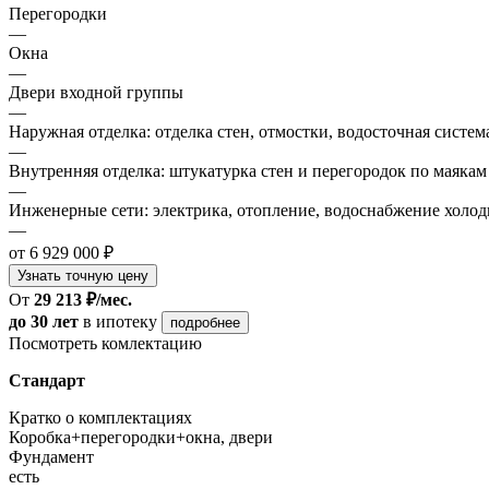
Перегородки
—
Окна
—
Двери входной группы
—
Наружная отделка: отделка стен, отмостки, водосточная систем
—
Внутренняя отделка: штукатурка стен и перегородок по маякам
—
Инженерные сети: электрика, отопление, водоснабжение холодн
—
от 6 929 000 ₽
Узнать точную цену
От
29 213 ₽/мес.
до 30 лет
в ипотеку
подробнее
Посмотреть комлектацию
Стандарт
Кратко о комплектациях
Коробка+перегородки+окна, двери
Фундамент
есть