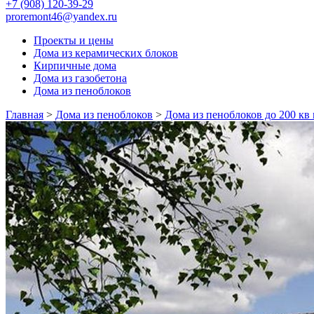
+7 (908) 120-39-29
proremont46@yandex.ru
Проекты и цены
Дома из керамических блоков
Кирпичные дома
Дома из газобетона
Дома из пеноблоков
Главная
>
Дома из пеноблоков
>
Дома из пеноблоков до 200 кв