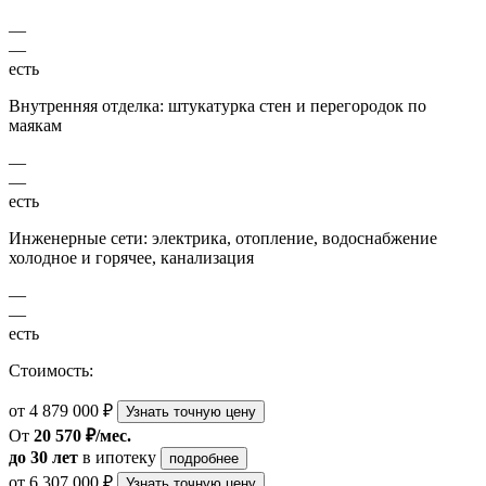
—
—
есть
Внутренняя отделка: штукатурка стен и перегородок по
маякам
—
—
есть
Инженерные сети: электрика, отопление, водоснабжение
холодное и горячее, канализация
—
—
есть
Стоимость:
от 4 879 000 ₽
Узнать точную цену
От
20 570 ₽/мес.
до 30 лет
в ипотеку
подробнее
от 6 307 000 ₽
Узнать точную цену