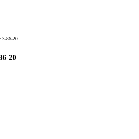
>
З-86-20
86-20