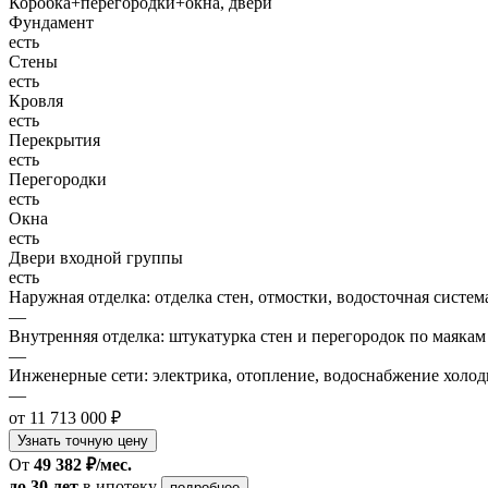
Коробка+перегородки+окна, двери
Фундамент
есть
Стены
есть
Кровля
есть
Перекрытия
есть
Перегородки
есть
Окна
есть
Двери входной группы
есть
Наружная отделка: отделка стен, отмостки, водосточная систем
—
Внутренняя отделка: штукатурка стен и перегородок по маякам
—
Инженерные сети: электрика, отопление, водоснабжение холодн
—
от 11 713 000 ₽
Узнать точную цену
От
49 382 ₽/мес.
до 30 лет
в ипотеку
подробнее