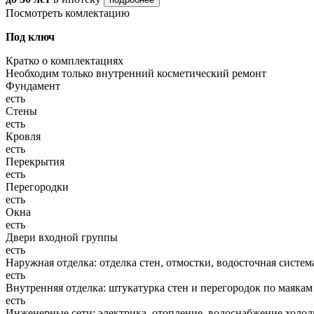
Посмотреть комлектацию
Под ключ
Кратко о комплектациях
Необходим только внутренний косметический ремонт
Фундамент
есть
Стены
есть
Кровля
есть
Перекрытия
есть
Перегородки
есть
Окна
есть
Двери входной группы
есть
Наружная отделка: отделка стен, отмостки, водосточная систем
есть
Внутренняя отделка: штукатурка стен и перегородок по маякам
есть
Инженерные сети: электрика, отопление, водоснабжение холодн