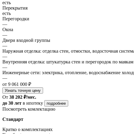
есть
Перекрытия
есть
Перегородки
—
Окна
—
Двери входной группы
—
Наружная отделка: отделка стен, отмостки, водосточная систем
—
Внутренняя отделка: штукатурка стен и перегородок по маякам
—
Инженерные сети: электрика, отопление, водоснабжение холодн
—
от 9 061 000 ₽
Узнать точную цену
От
38 202 ₽/мес.
до 30 лет
в ипотеку
подробнее
Посмотреть комлектацию
Стандарт
Кратко о комплектациях