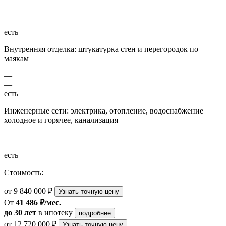
—
—
есть
Внутренняя отделка: штукатурка стен и перегородок по
маякам
—
—
есть
Инженерные сети: электрика, отопление, водоснабжение
холодное и горячее, канализация
—
—
есть
Стоимость:
от 9 840 000 ₽
Узнать точную цену
От
41 486 ₽/мес.
до 30 лет
в ипотеку
подробнее
от 12 720 000 ₽
Узнать точную цену