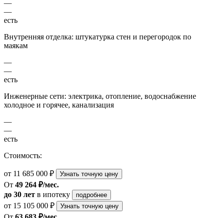
—
—
есть
Внутренняя отделка: штукатурка стен и перегородок по
маякам
—
—
есть
Инженерные сети: электрика, отопление, водоснабжение
холодное и горячее, канализация
—
—
есть
Стоимость:
от 11 685 000 ₽
Узнать точную цену
От
49 264 ₽/мес.
до 30 лет
в ипотеку
подробнее
от 15 105 000 ₽
Узнать точную цену
От
63 683 ₽/мес.