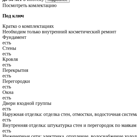
Посмотреть комлектацию
Под ключ
Кратко о комплектациях
Необходим только внутренний косметический ремонт
Фундамент
есть
Стены
есть
Кровля
есть
Перекрытия
есть
Перегородки
есть
Окна
есть
Двери входной группы
есть
Наружная отделка: отделка стен, отмостки, водосточная систем
есть
Внутренняя отделка: штукатурка стен и перегородок по маякам
есть
Инженерные сети: электрика, отопление, водоснабжение холодн