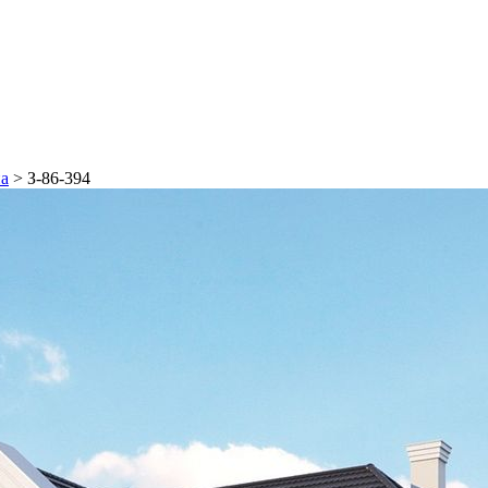
на
>
З-86-394