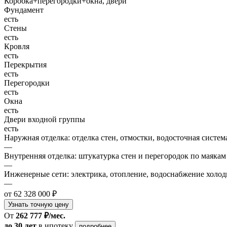
Коробка+перегородки+окна, двери
Фундамент
есть
Стены
есть
Кровля
есть
Перекрытия
есть
Перегородки
есть
Окна
есть
Двери входной группы
есть
Наружная отделка: отделка стен, отмостки, водосточная систем
—
Внутренняя отделка: штукатурка стен и перегородок по маякам
—
Инженерные сети: электрика, отопление, водоснабжение холодн
—
от 62 328 000 ₽
Узнать точную цену
От
262 777 ₽/мес.
до 30 лет
в ипотеку
подробнее