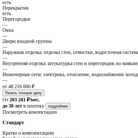
есть
Перекрытия
есть
Перегородки
—
Окна
—
Двери входной группы
—
Наружная отделка: отделка стен, отмостки, водосточная систем
—
Внутренняя отделка: штукатурка стен и перегородок по маякам
—
Инженерные сети: электрика, отопление, водоснабжение холодн
—
от 48 216 000 ₽
Узнать точную цену
От
203 281 ₽/мес.
до 30 лет
в ипотеку
подробнее
Посмотреть комлектацию
Стандарт
Кратко о комплектациях