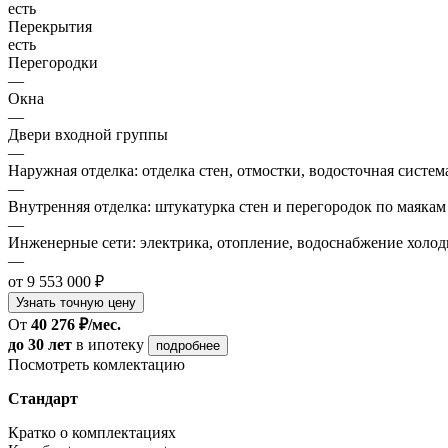
есть
Перекрытия
есть
Перегородки
—
Окна
—
Двери входной группы
—
Наружная отделка: отделка стен, отмостки, водосточная систем
—
Внутренняя отделка: штукатурка стен и перегородок по маякам
—
Инженерные сети: электрика, отопление, водоснабжение холодн
—
от 9 553 000 ₽
Узнать точную цену
От
40 276 ₽/мес.
до 30 лет
в ипотеку
подробнее
Посмотреть комлектацию
Стандарт
Кратко о комплектациях