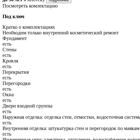
Посмотреть комлектацию
Под ключ
Кратко о комплектациях
Необходим только внутренний косметический ремонт
Фундамент
есть
Стены
есть
Кровля
есть
Перекрытия
есть
Перегородки
есть
Окна
есть
Двери входной группы
есть
Наружная отделка: отделка стен, отмостки, водосточная систем
есть
Внутренняя отделка: штукатурка стен и перегородок по маякам
есть
Инженерные сети: электрика, отопление, водоснабжение холодн