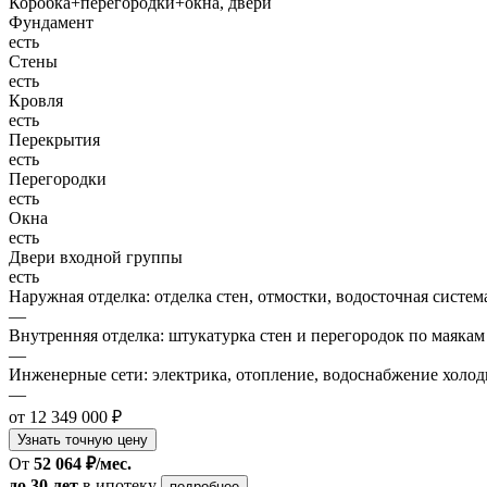
Коробка+перегородки+окна, двери
Фундамент
есть
Стены
есть
Кровля
есть
Перекрытия
есть
Перегородки
есть
Окна
есть
Двери входной группы
есть
Наружная отделка: отделка стен, отмостки, водосточная систем
—
Внутренняя отделка: штукатурка стен и перегородок по маякам
—
Инженерные сети: электрика, отопление, водоснабжение холодн
—
от 12 349 000 ₽
Узнать точную цену
От
52 064 ₽/мес.
до 30 лет
в ипотеку
подробнее