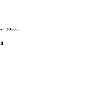
на
>
З-86-550
50