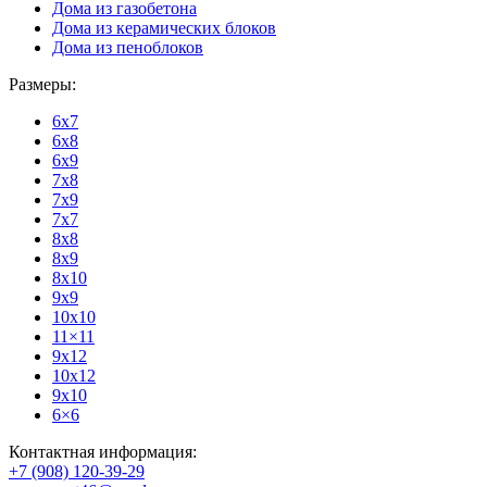
Дома из газобетона
Дома из керамических блоков
Дома из пеноблоков
Размеры:
6x7
6x8
6x9
7x8
7x9
7x7
8x8
8x9
8x10
9x9
10x10
11×11
9x12
10x12
9x10
6×6
Контактная информация:
+7 (908) 120-39-29