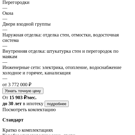
Перегородки
—
Окна
—
Двери входной группы
—
Наружная отделка: отделка стен, отмостки, водосточная
система
—
Внутренняя отделка: штукатурка стен и перегородок по
маякам
—
Инженерные сети: электрика, отопление, водоснабжение
холодное и горячее, канализация
—
от 3 772 000 ₽
Узнать точную цену
От
15 903 ₽/мес.
до 30 лет
в ипотеку
подробнее
Посмотреть комлектацию
Стандарт
Кратко о комплектациях