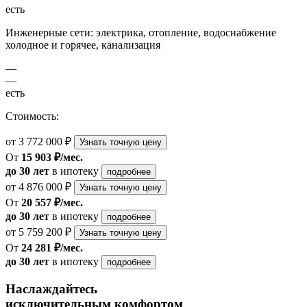
есть
Инженерные сети: электрика, отопление, водоснабжение
холодное и горячее, канализация
—
—
есть
Стоимость:
от 3 772 000 ₽
Узнать точную цену
От
15 903 ₽/мес.
до 30 лет
в ипотеку
подробнее
от 4 876 000 ₽
Узнать точную цену
От
20 557 ₽/мес.
до 30 лет
в ипотеку
подробнее
от 5 759 200 ₽
Узнать точную цену
От
24 281 ₽/мес.
до 30 лет
в ипотеку
подробнее
Наслаждайтесь
исключительным комфортом