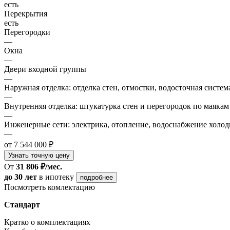
есть
Перекрытия
есть
Перегородки
—
Окна
—
Двери входной группы
—
Наружная отделка: отделка стен, отмостки, водосточная систем
—
Внутренняя отделка: штукатурка стен и перегородок по маякам
—
Инженерные сети: электрика, отопление, водоснабжение холодн
—
от 7 544 000 ₽
Узнать точную цену
От
31 806 ₽/мес.
до 30 лет
в ипотеку
подробнее
Посмотреть комлектацию
Стандарт
Кратко о комплектациях