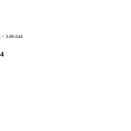
й
>
З-86-644
44