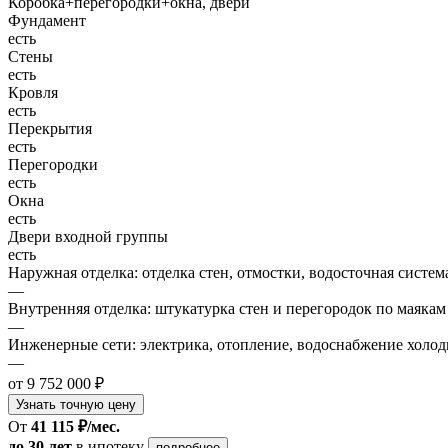
Коробка+перегородки+окна, двери
Фундамент
есть
Стены
есть
Кровля
есть
Перекрытия
есть
Перегородки
есть
Окна
есть
Двери входной группы
есть
Наружная отделка: отделка стен, отмостки, водосточная систем
—
Внутренняя отделка: штукатурка стен и перегородок по маякам
—
Инженерные сети: электрика, отопление, водоснабжение холодн
—
от 9 752 000 ₽
Узнать точную цену
От
41 115 ₽/мес.
до 30 лет
в ипотеку
подробнее