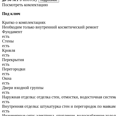
Посмотреть комлектацию
Под ключ
Кратко о комплектациях
Необходим только внутренний косметический ремонт
Фундамент
есть
Стены
есть
Кровля
есть
Перекрытия
есть
Перегородки
есть
Окна
есть
Двери входной группы
есть
Наружная отделка: отделка стен, отмостки, водосточная систем
есть
Внутренняя отделка: штукатурка стен и перегородок по маякам
есть
Инженерные сети: электрика, отопление, водоснабжение холодн