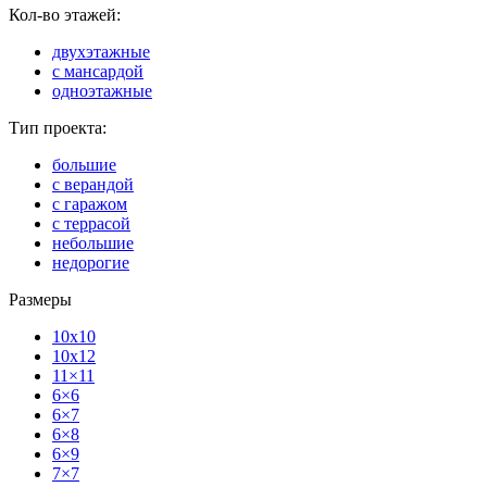
Кол-во этажей:
двухэтажные
с мансардой
одноэтажные
Тип проекта:
большие
с верандой
с гаражом
с террасой
небольшие
недорогие
Размеры
10x10
10x12
11×11
6×6
6×7
6×8
6×9
7×7