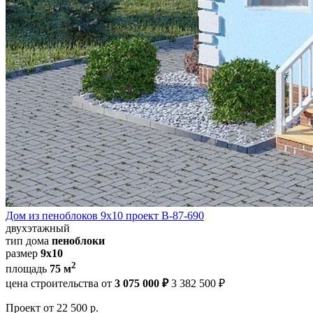
Дом из пеноблоков 9х10 проект В-87-690
двухэтажный
тип дома
пеноблоки
размер
9x10
2
площадь
75 м
цена строительства от
3 075 000 ₽
3 382 500 ₽
Проект
от 22 500 р.