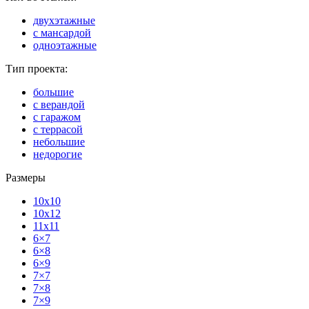
двухэтажные
с мансардой
одноэтажные
Тип проекта:
большие
с верандой
с гаражом
с террасой
небольшие
недорогие
Размеры
10x10
10x12
11x11
6×7
6×8
6×9
7×7
7×8
7×9