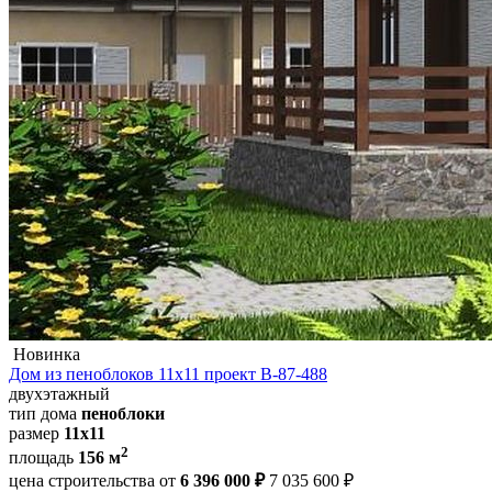
Новинка
Дом из пеноблоков 11х11 проект В-87-488
двухэтажный
тип дома
пеноблоки
размер
11х11
2
площадь
156 м
цена строительства от
6 396 000 ₽
7 035 600 ₽