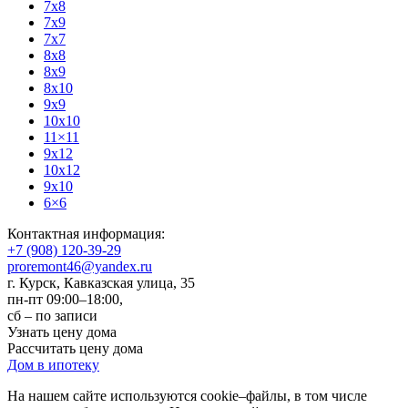
7x8
7x9
7x7
8x8
8x9
8x10
9x9
10x10
11×11
9x12
10x12
9x10
6×6
Контактная информация:
+7 (908) 120-39-29
proremont46@yandex.ru
г. Курск
,
Кавказская улица, 35
пн-пт 09:00–18:00,
сб – по записи
Узнать цену дома
Рассчитать цену дома
Дом в ипотеку
На нашем сайте используются cookie–файлы, в том числе