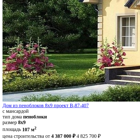
Дом из пеноблоков 8х9 проект В-87-407
с мансардой
тип дома
пеноблоки
размер
8х9
2
площадь
107 м
цена строительства от
4 387 000 ₽
4 825 700 ₽