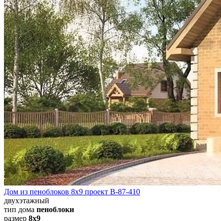
Дом из пеноблоков 8х9 проект В-87-410
двухэтажный
тип дома
пеноблоки
размер
8х9