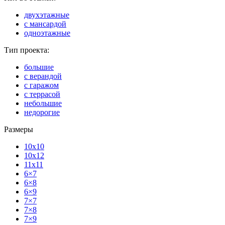
двухэтажные
с мансардой
одноэтажные
Тип проекта:
большие
с верандой
с гаражом
с террасой
небольшие
недорогие
Размеры
10x10
10x12
11x11
6×7
6×8
6×9
7×7
7×8
7×9