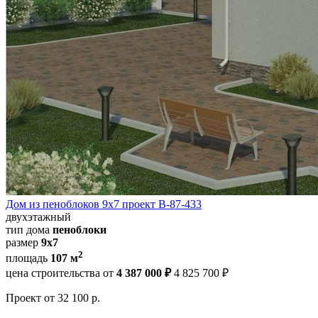
Дом из пеноблоков 9х7 проект В-87-433
двухэтажный
тип дома
пеноблоки
размер
9х7
2
площадь
107 м
цена строительства от
4 387 000 ₽
4 825 700 ₽
Проект
от 32 100 р.