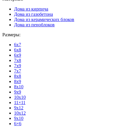
Дома из кирпича
Дома из газобетона
Дома из керамических блоков
Дома из пеноблоков
Размеры:
6x7
6x8
6x9
7x8
7x9
7x7
8x8
8x9
8x10
9x9
10x10
11×11
9x12
10x12
9x10
6×6