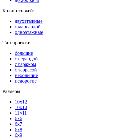
до 200 кв м
Кол-во этажей:
двухэтажные
с мансардой
одноэтажные
Тип проекта:
большие
с верандой
с гаражом
с террасой
небольшие
недорогие
Размеры
10x12
10x10
11×11
6x6
6x7
6x8
6x9