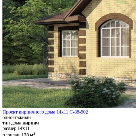
Проект кирпичного дома 14х11 С-88-502
одноэтажный
тип дома
кирпич
размер
14х11
2
площадь
128 м