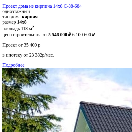
Проект дома из кирпича 14х8 С-88-684
одноэтажный
тип дома
кирпич
размер
14x8
2
площадь
118 м
цена строительства от
5 546 000 ₽
6 100 600 ₽
Проект
от 35 400 р.
в ипотеку
от 23 382р/мес.
Подробнее