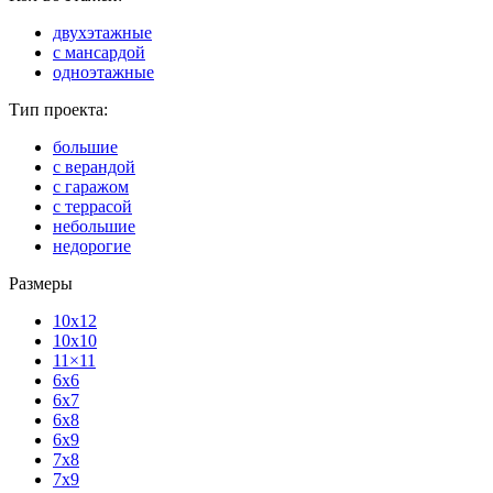
двухэтажные
с мансардой
одноэтажные
Тип проекта:
большие
с верандой
с гаражом
с террасой
небольшие
недорогие
Размеры
10x12
10x10
11×11
6x6
6x7
6x8
6x9
7x8
7x9