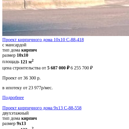
Проект кирпичного дома 10х10 С-88-418
с мансардой
тип дома
кирпич
размер
10х10
2
площадь
121 м
цена строительства от
5 687 000 ₽
6 255 700 ₽
Проект
от 36 300 р.
в ипотеку
от 23 977р/мес.
Подробнее
Проект кирпичного дома 9х13 С-88-558
двухэтажный
тип дома
кирпич
размер
9х13
2