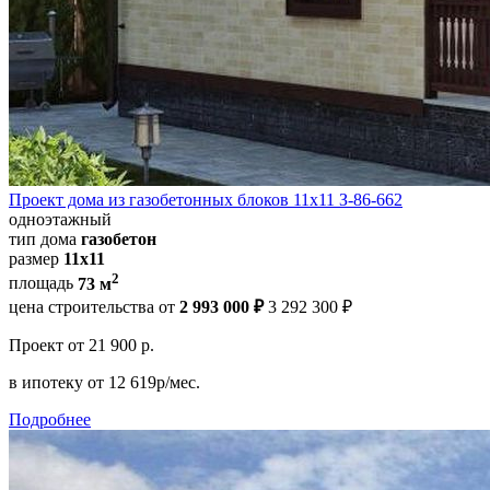
Проект дома из газобетонных блоков 11х11 З-86-662
одноэтажный
тип дома
газобетон
размер
11x11
2
площадь
73 м
цена строительства от
2 993 000 ₽
3 292 300 ₽
Проект
от 21 900 р.
в ипотеку
от 12 619р/мес.
Подробнее