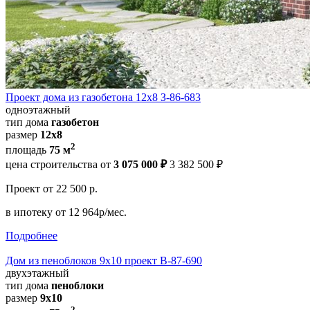
Проект дома из газобетона 12х8 З-86-683
одноэтажный
тип дома
газобетон
размер
12x8
2
площадь
75 м
цена строительства от
3 075 000 ₽
3 382 500 ₽
Проект
от 22 500 р.
в ипотеку
от 12 964р/мес.
Подробнее
Дом из пеноблоков 9х10 проект В-87-690
двухэтажный
тип дома
пеноблоки
размер
9x10
2