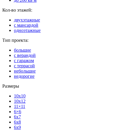
до 200 кв м
Кол-во этажей:
двухэтажные
с мансардой
одноэтажные
Тип проекта:
большие
с верандой
с гаражом
с террасой
небольшие
недорогие
Размеры
10x10
10x12
11×11
6×6
6x7
6x8
6x9