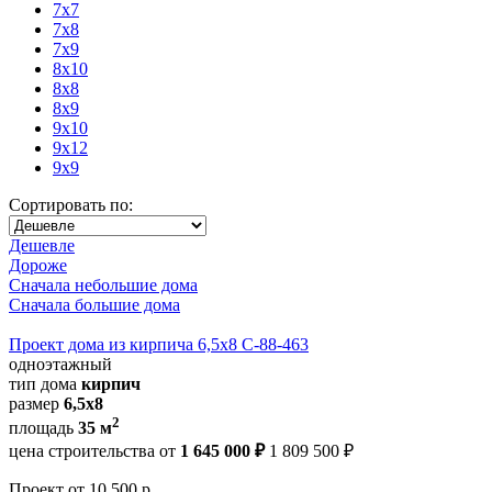
7x7
7x8
7x9
8x10
8x8
8x9
9x10
9x12
9x9
Сортировать по:
Дешевле
Дороже
Сначала небольшие дома
Сначала большие дома
Проект дома из кирпича 6,5х8 С-88-463
одноэтажный
тип дома
кирпич
размер
6,5х8
2
площадь
35 м
цена строительства от
1 645 000 ₽
1 809 500 ₽
Проект
от 10 500 р.