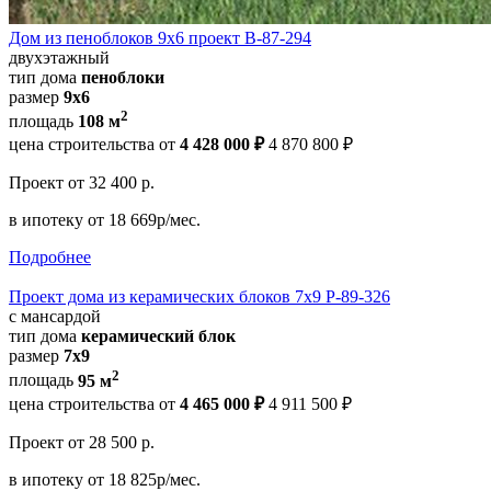
Дом из пеноблоков 9х6 проект В-87-294
двухэтажный
тип дома
пеноблоки
размер
9x6
2
площадь
108 м
цена строительства от
4 428 000 ₽
4 870 800 ₽
Проект
от 32 400 р.
в ипотеку
от 18 669р/мес.
Подробнее
Проект дома из керамических блоков 7x9 Р-89-326
с мансардой
тип дома
керамический блок
размер
7x9
2
площадь
95 м
цена строительства от
4 465 000 ₽
4 911 500 ₽
Проект
от 28 500 р.
в ипотеку
от 18 825р/мес.