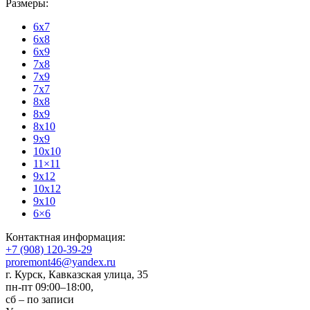
Размеры:
6x7
6x8
6x9
7x8
7x9
7x7
8x8
8x9
8x10
9x9
10x10
11×11
9x12
10x12
9x10
6×6
Контактная информация:
+7 (908) 120-39-29
proremont46@yandex.ru
г. Курск
,
Кавказская улица, 35
пн-пт 09:00–18:00,
сб – по записи