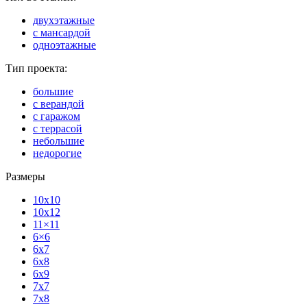
двухэтажные
с мансардой
одноэтажные
Тип проекта:
большие
с верандой
с гаражом
с террасой
небольшие
недорогие
Размеры
10x10
10x12
11×11
6×6
6x7
6x8
6x9
7x7
7x8